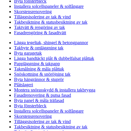
Byta fönsterbleck
Installera solcellspaneler & solfångare
Skorstensrenovering
Tilläggsisolering av tak & vind
Takbesiktning & statusbesiktning av tak
Taktvätt & rengöring av tak
Fasadrengöring & fasadtvätt
Lägga tegeltak, shingel & betongpannor
Takbyte & omläggning tak
Byta garagetak
Lägga bandtäckt plåt & dubbelfalsat plåttak
Pappläggning & takpapp
Takmålning & måla plåttak
Snöskottning & snöröjning tak
Byta hängrännor & stuprör
Plåtslageri
Montera snörasskydd & installera takbrygga
Fasadrenovering & putsa fasad
Byta panel & måla träfasad
Byta fönsterbleck
Installera solcellspaneler & solfångare
Skorstensrenovering
Tilläggsisolering av tak & vind
Takbesiktning & statusbesiktning av tak