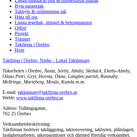
Lägga bandtäckt plåt & dubbelfalsat plåttak
Byta garagetak
Takbyte & omläggning tak
Hitta till oss
Lägga tegeltak, shingel & betongpannor
Offert
Projekt
Tjänster
Takfirma i Örebro
Hem
Takfirma i Örebro, Närke - Lokal Takläggare
Takarbeten i Örebro, Ånsta, Sörby, Almby, Skebäck, Ekeby-Almby,
Olaus Petri, Gryt, Hovsta, Ökna, Längbro parish, Runnaby,
Mellringe, Marieberg, Mosås, Kumla m.m.
E-mail:
taklaggare@takfirma-orebro.se
Webb:
www.takfirma-orebro.se
Adress: Tullängsgatan,
702 25 Örebro
Verksamhetsbeskrivning:
Takfirman bedriver takläggning, takrenovering, takbyten, plåtslageri,
fastighetsarbeten, takreparationer och därmed förenlig verksamhet.