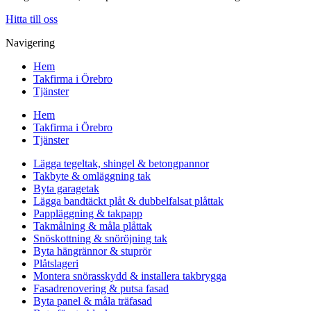
Hitta till oss
Navigering
Hem
Takfirma i Örebro
Tjänster
Hem
Takfirma i Örebro
Tjänster
Lägga tegeltak, shingel & betongpannor
Takbyte & omläggning tak
Byta garagetak
Lägga bandtäckt plåt & dubbelfalsat plåttak
Pappläggning & takpapp
Takmålning & måla plåttak
Snöskottning & snöröjning tak
Byta hängrännor & stuprör
Plåtslageri
Montera snörasskydd & installera takbrygga
Fasadrenovering & putsa fasad
Byta panel & måla träfasad