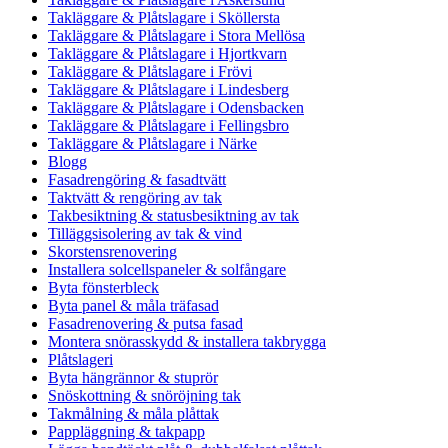
Takläggare & Plåtslagare i Sköllersta
Takläggare & Plåtslagare i Stora Mellösa
Takläggare & Plåtslagare i Hjortkvarn
Takläggare & Plåtslagare i Frövi
Takläggare & Plåtslagare i Lindesberg
Takläggare & Plåtslagare i Odensbacken
Takläggare & Plåtslagare i Fellingsbro
Takläggare & Plåtslagare i Närke
Blogg
Fasadrengöring & fasadtvätt
Taktvätt & rengöring av tak
Takbesiktning & statusbesiktning av tak
Tilläggsisolering av tak & vind
Skorstensrenovering
Installera solcellspaneler & solfångare
Byta fönsterbleck
Byta panel & måla träfasad
Fasadrenovering & putsa fasad
Montera snörasskydd & installera takbrygga
Plåtslageri
Byta hängrännor & stuprör
Snöskottning & snöröjning tak
Takmålning & måla plåttak
Pappläggning & takpapp