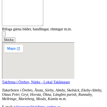
Bifoga gärna bilder, handlingar, ritningar m.m.
Skicka
Takfirma i Örebro, Närke - Lokal Takläggare
Takarbeten i Örebro, Ånsta, Sörby, Almby, Skebäck, Ekeby-Almby,
Olaus Petri, Gryt, Hovsta, Ökna, Längbro parish, Runnaby,
Mellringe, Marieberg, Mosås, Kumla m.m.
E-mail:
taklaggare@takfirma-orebro.se