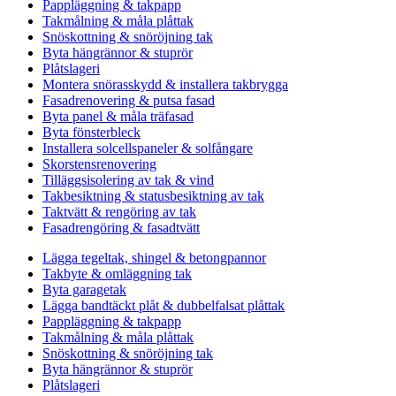
Pappläggning & takpapp
Takmålning & måla plåttak
Snöskottning & snöröjning tak
Byta hängrännor & stuprör
Plåtslageri
Montera snörasskydd & installera takbrygga
Fasadrenovering & putsa fasad
Byta panel & måla träfasad
Byta fönsterbleck
Installera solcellspaneler & solfångare
Skorstensrenovering
Tilläggsisolering av tak & vind
Takbesiktning & statusbesiktning av tak
Taktvätt & rengöring av tak
Fasadrengöring & fasadtvätt
Lägga tegeltak, shingel & betongpannor
Takbyte & omläggning tak
Byta garagetak
Lägga bandtäckt plåt & dubbelfalsat plåttak
Pappläggning & takpapp
Takmålning & måla plåttak
Snöskottning & snöröjning tak
Byta hängrännor & stuprör
Plåtslageri