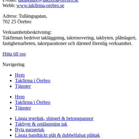
Webb:
www.takfirma-orebro.se
Adress: Tullängsgatan,
702 25 Örebro
Verksamhetsbeskrivning:
Takfirman bedriver takläggning, takrenovering, takbyten, plåtslageri,
fastighetsarbeten, takreparationer och därmed förenlig verksamhet.
Hitta till oss
Navigering
Hem
Takfirma i Örebro
Tjänster
Hem
Takfirma i Örebro
Tjänster
Lägga tegeltak, shingel & betongpannor
Takbyte & omläggning tak
Byta garagetak
Lägga bandtäckt plåt & dubbelfalsat plåttak