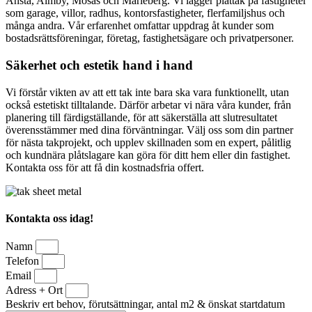
Ånsta, Almby, Mosås och Marieberg. Vi lägger plåttak på fastigheter
som garage, villor, radhus, kontorsfastigheter, flerfamiljshus och
många andra. Vår erfarenhet omfattar uppdrag åt kunder som
bostadsrättsföreningar, företag, fastighetsägare och privatpersoner.
Säkerhet och estetik hand i hand
Vi förstår vikten av att ett tak inte bara ska vara funktionellt, utan
också estetiskt tilltalande. Därför arbetar vi nära våra kunder, från
planering till färdigställande, för att säkerställa att slutresultatet
överensstämmer med dina förväntningar. Välj oss som din partner
för nästa takprojekt, och upplev skillnaden som en expert, pålitlig
och kundnära plåtslagare kan göra för ditt hem eller din fastighet.
Kontakta oss för att få din kostnadsfria offert.
Kontakta oss idag!
Namn
Telefon
Email
Adress + Ort
Beskriv ert behov, förutsättningar, antal m2 & önskat startdatum