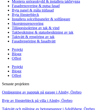
Montera snörasskydd & installera takbrygga
Fasadrenovering & putsa fasad
Byta panel & måla träfasad
Byta fönsterbleck
Installera solcellspaneler & solfångare
Skorstensrenovering
Tilläggsisolering av tak & vind
Takbesiktning & statusbesiktning av tak
Taktvätt & rengöring av tak
Fasadrengöring & fasadtvätt
Projekt
Blogg
Offert
Projekt
Blogg
Offert
Senaste projekten
Omläggning av papptak på garage i Almby, Örebro
Byte av fönsterbleck på villa i Almby, Örebro
Taktvätt och målning av betongpannor i Adolfsberg, Örebro