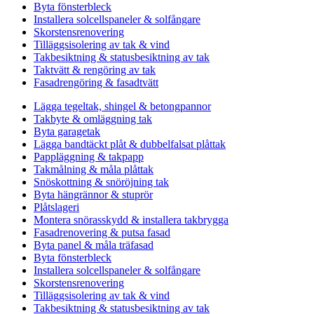
Byta fönsterbleck
Installera solcellspaneler & solfångare
Skorstensrenovering
Tilläggsisolering av tak & vind
Takbesiktning & statusbesiktning av tak
Taktvätt & rengöring av tak
Fasadrengöring & fasadtvätt
Lägga tegeltak, shingel & betongpannor
Takbyte & omläggning tak
Byta garagetak
Lägga bandtäckt plåt & dubbelfalsat plåttak
Pappläggning & takpapp
Takmålning & måla plåttak
Snöskottning & snöröjning tak
Byta hängrännor & stuprör
Plåtslageri
Montera snörasskydd & installera takbrygga
Fasadrenovering & putsa fasad
Byta panel & måla träfasad
Byta fönsterbleck
Installera solcellspaneler & solfångare
Skorstensrenovering
Tilläggsisolering av tak & vind
Takbesiktning & statusbesiktning av tak