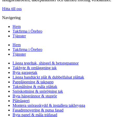
Hitta till oss
Navigering
Hem
Takfirma i Örebro
Tjänster
Hem
Takfirma i Örebro
Tjänster
Lägga tegeltak, shingel & betongpannor
Takbyte & omläggning tak
Byta garagetak
Lägga bandtäckt plåt & dubbelfalsat plåttak
Pappläggning & takpapp
Takmålning & måla plåttak
Snöskottning & snöröjning tak
Byta hängrännor & stuprör
Plåtslageri
Montera snörasskydd & installera takbrygga
Fasadrenovering & putsa fasad
Byta panel & måla träfasad