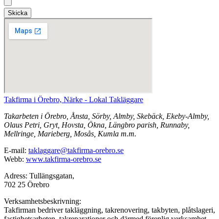
Skicka
Takfirma i Örebro, Närke - Lokal Takläggare
Takarbeten i Örebro, Ånsta, Sörby, Almby, Skebäck, Ekeby-Almby,
Olaus Petri, Gryt, Hovsta, Ökna, Längbro parish, Runnaby,
Mellringe, Marieberg, Mosås, Kumla m.m.
E-mail:
taklaggare@takfirma-orebro.se
Webb:
www.takfirma-orebro.se
Adress: Tullängsgatan,
702 25 Örebro
Verksamhetsbeskrivning:
Takfirman bedriver takläggning, takrenovering, takbyten, plåtslageri,
fastighetsarbeten, takreparationer och därmed förenlig verksamhet.