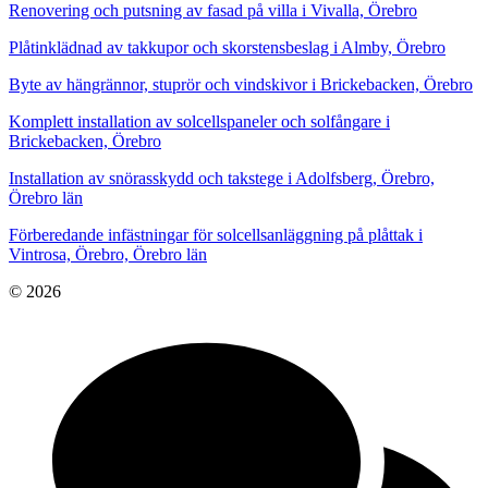
Renovering och putsning av fasad på villa i Vivalla, Örebro
Plåtinklädnad av takkupor och skorstensbeslag i Almby, Örebro
Byte av hängrännor, stuprör och vindskivor i Brickebacken, Örebro
Komplett installation av solcellspaneler och solfångare i
Brickebacken, Örebro
Installation av snörasskydd och takstege i Adolfsberg, Örebro,
Örebro län
Förberedande infästningar för solcellsanläggning på plåttak i
Vintrosa, Örebro, Örebro län
© 2026