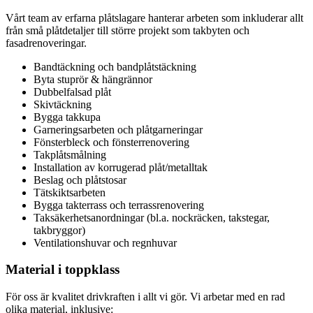
Vårt team av erfarna plåtslagare hanterar arbeten som inkluderar allt
från små plåtdetaljer till större projekt som takbyten och
fasadrenoveringar.
Bandtäckning och bandplåtstäckning
Byta stuprör & hängrännor
Dubbelfalsad plåt
Skivtäckning
Bygga takkupa
Garneringsarbeten och plåtgarneringar
Fönsterbleck och fönsterrenovering
Takplåtsmålning
Installation av korrugerad plåt/metalltak
Beslag och plåtstosar
Tätskiktsarbeten
Bygga takterrass och terrassrenovering
Taksäkerhetsanordningar (bl.a. nockräcken, takstegar,
takbryggor)
Ventilationshuvar och regnhuvar
Material i toppklass
För oss är kvalitet drivkraften i allt vi gör. Vi arbetar med en rad
olika material, inklusive: