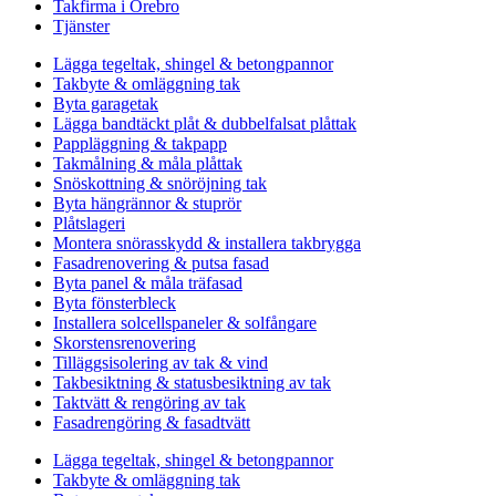
Takfirma i Örebro
Tjänster
Lägga tegeltak, shingel & betongpannor
Takbyte & omläggning tak
Byta garagetak
Lägga bandtäckt plåt & dubbelfalsat plåttak
Pappläggning & takpapp
Takmålning & måla plåttak
Snöskottning & snöröjning tak
Byta hängrännor & stuprör
Plåtslageri
Montera snörasskydd & installera takbrygga
Fasadrenovering & putsa fasad
Byta panel & måla träfasad
Byta fönsterbleck
Installera solcellspaneler & solfångare
Skorstensrenovering
Tilläggsisolering av tak & vind
Takbesiktning & statusbesiktning av tak
Taktvätt & rengöring av tak
Fasadrengöring & fasadtvätt
Lägga tegeltak, shingel & betongpannor
Takbyte & omläggning tak