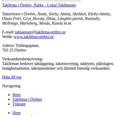
Takfirma i Örebro, Närke - Lokal Takläggare
Takarbeten i Örebro, Ånsta, Sörby, Almby, Skebäck, Ekeby-Almby,
Olaus Petri, Gryt, Hovsta, Ökna, Längbro parish, Runnaby,
Mellringe, Marieberg, Mosås, Kumla m.m.
E-mail:
taklaggare@takfirma-orebro.se
Webb:
www.takfirma-orebro.se
Adress: Tullängsgatan,
702 25 Örebro
Verksamhetsbeskrivning:
Takfirman bedriver takläggning, takrenovering, takbyten, plåtslageri,
fastighetsarbeten, takreparationer och därmed förenlig verksamhet.
Hitta till oss
Navigering
Hem
Takfirma i Örebro
Tjänster
Hem