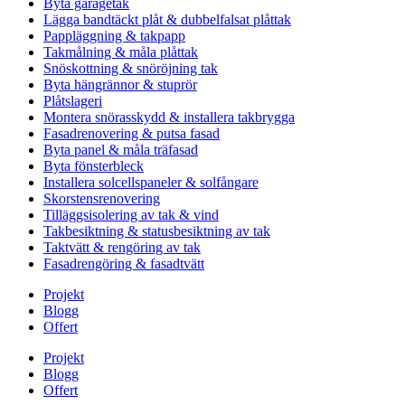
Byta garagetak
Lägga bandtäckt plåt & dubbelfalsat plåttak
Pappläggning & takpapp
Takmålning & måla plåttak
Snöskottning & snöröjning tak
Byta hängrännor & stuprör
Plåtslageri
Montera snörasskydd & installera takbrygga
Fasadrenovering & putsa fasad
Byta panel & måla träfasad
Byta fönsterbleck
Installera solcellspaneler & solfångare
Skorstensrenovering
Tilläggsisolering av tak & vind
Takbesiktning & statusbesiktning av tak
Taktvätt & rengöring av tak
Fasadrengöring & fasadtvätt
Projekt
Blogg
Offert
Projekt
Blogg
Offert