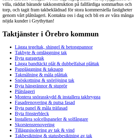
villa, räddat bärande takkonstruktion på fallfärdiga sommarhus och
torp, och tagit fram takbeklädnad för stora kommersiella fastigheter
genom vårt plåtslageri. Kontakta oss i dag och bli en av våra många
nöjda kunder i
Grythyttan
!
Taktjänster i Örebro kommun
Lägga tegeltak, shingel & betongpannor
Takbyte & omläggning tak
Byta garagetak
Lägga bandtäckt plåt & dubbelfalsat plåttak
Pappläggning & takpapp
Takmålning & måla plåttak
Snöskottning & snöröjning tak
Byta hängrännor & stuprör
Plåtslageri
Montera snörasskydd & installera takbrygga
Fasadrenovering & putsa fasad
Byta panel & måla träfasad
Byta fönsterbleck
Installera solcellspaneler & solfångare
Skorstensrenovering
Tilläggsisolering av tak & vind
Takbesiktning & statusbesiktning av tak