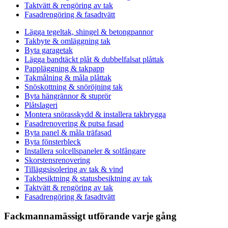
Taktvätt & rengöring av tak
Fasadrengöring & fasadtvätt
Lägga tegeltak, shingel & betongpannor
Takbyte & omläggning tak
Byta garagetak
Lägga bandtäckt plåt & dubbelfalsat plåttak
Pappläggning & takpapp
Takmålning & måla plåttak
Snöskottning & snöröjning tak
Byta hängrännor & stuprör
Plåtslageri
Montera snörasskydd & installera takbrygga
Fasadrenovering & putsa fasad
Byta panel & måla träfasad
Byta fönsterbleck
Installera solcellspaneler & solfångare
Skorstensrenovering
Tilläggsisolering av tak & vind
Takbesiktning & statusbesiktning av tak
Taktvätt & rengöring av tak
Fasadrengöring & fasadtvätt
Fackmannamässigt utförande varje gång