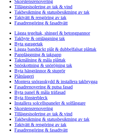
Skorstensrenovering
Tilläggsisolering av tak & vind
Takbesiktning & statusbesiktning av tak
Taktvätt & rengöring av tak
Fasadrengöring & fasadtvätt
Lägga tegeltak, shingel & betongpannor
Takbyte & omläggning tak
Byta garagetak
Lägga bandtäckt plåt & dubbelfalsat plåttak
Pappläggning & takpapp
Takmålning & måla plåttak
Snöskottning & snöröjning tak
Byta hängrännor & stuprör
Plåtslageri
Montera snörasskydd & installera takbrygga
Fasadrenovering & putsa fasad
Byta panel & måla träfasad
Byta fönsterbleck
Installera solcellspaneler & solfångare
Skorstensrenovering
Tilläggsisolering av tak & vind
Takbesiktning & statusbesiktning av tak
Taktvätt & rengöring av tak
Fasadrengöring & fasadtvätt