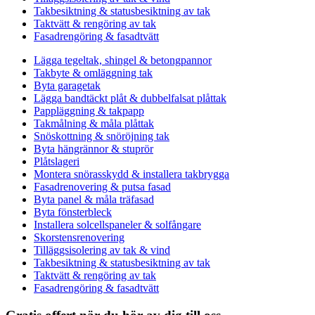
Takbesiktning & statusbesiktning av tak
Taktvätt & rengöring av tak
Fasadrengöring & fasadtvätt
Lägga tegeltak, shingel & betongpannor
Takbyte & omläggning tak
Byta garagetak
Lägga bandtäckt plåt & dubbelfalsat plåttak
Pappläggning & takpapp
Takmålning & måla plåttak
Snöskottning & snöröjning tak
Byta hängrännor & stuprör
Plåtslageri
Montera snörasskydd & installera takbrygga
Fasadrenovering & putsa fasad
Byta panel & måla träfasad
Byta fönsterbleck
Installera solcellspaneler & solfångare
Skorstensrenovering
Tilläggsisolering av tak & vind
Takbesiktning & statusbesiktning av tak
Taktvätt & rengöring av tak
Fasadrengöring & fasadtvätt