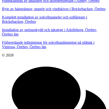
Plåtinklädnad av takkupor och skorstensbeslag i Almby, Örebro
Byte av hängrännor, stuprör och vindskivor i Brickebacken, Örebro
Komplett installation av solcellspaneler och solfångare i
Brickebacken, Örebro
Installation av snörasskydd och takstege i Adolfsberg, Örebro,
Örebro län
Förberedande infästningar för solcellsanläggning på plåttak i
Vintrosa, Örebro, Örebro län
© 2026