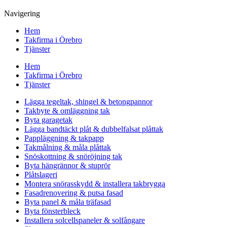
Navigering
Hem
Takfirma i Örebro
Tjänster
Hem
Takfirma i Örebro
Tjänster
Lägga tegeltak, shingel & betongpannor
Takbyte & omläggning tak
Byta garagetak
Lägga bandtäckt plåt & dubbelfalsat plåttak
Pappläggning & takpapp
Takmålning & måla plåttak
Snöskottning & snöröjning tak
Byta hängrännor & stuprör
Plåtslageri
Montera snörasskydd & installera takbrygga
Fasadrenovering & putsa fasad
Byta panel & måla träfasad
Byta fönsterbleck
Installera solcellspaneler & solfångare