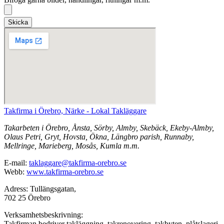
Skicka
Takfirma i Örebro, Närke - Lokal Takläggare
Takarbeten i Örebro, Ånsta, Sörby, Almby, Skebäck, Ekeby-Almby,
Olaus Petri, Gryt, Hovsta, Ökna, Längbro parish, Runnaby,
Mellringe, Marieberg, Mosås, Kumla m.m.
E-mail:
taklaggare@takfirma-orebro.se
Webb:
www.takfirma-orebro.se
Adress: Tullängsgatan,
702 25 Örebro
Verksamhetsbeskrivning:
Takfirman bedriver takläggning, takrenovering, takbyten, plåtslageri,