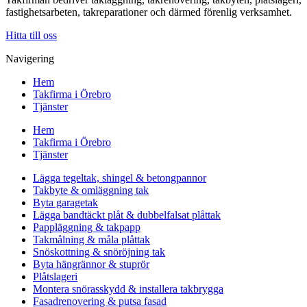
fastighetsarbeten, takreparationer och därmed förenlig verksamhet.
Hitta till oss
Navigering
Hem
Takfirma i Örebro
Tjänster
Hem
Takfirma i Örebro
Tjänster
Lägga tegeltak, shingel & betongpannor
Takbyte & omläggning tak
Byta garagetak
Lägga bandtäckt plåt & dubbelfalsat plåttak
Pappläggning & takpapp
Takmålning & måla plåttak
Snöskottning & snöröjning tak
Byta hängrännor & stuprör
Plåtslageri
Montera snörasskydd & installera takbrygga
Fasadrenovering & putsa fasad