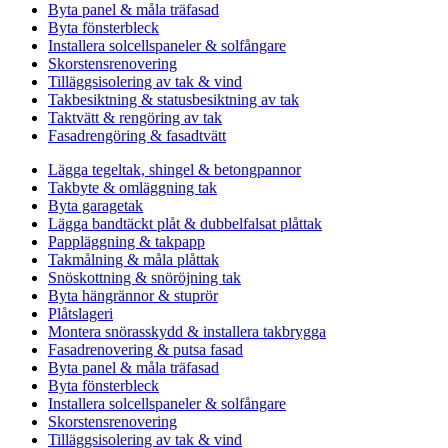
Byta panel & måla träfasad
Byta fönsterbleck
Installera solcellspaneler & solfångare
Skorstensrenovering
Tilläggsisolering av tak & vind
Takbesiktning & statusbesiktning av tak
Taktvätt & rengöring av tak
Fasadrengöring & fasadtvätt
Lägga tegeltak, shingel & betongpannor
Takbyte & omläggning tak
Byta garagetak
Lägga bandtäckt plåt & dubbelfalsat plåttak
Pappläggning & takpapp
Takmålning & måla plåttak
Snöskottning & snöröjning tak
Byta hängrännor & stuprör
Plåtslageri
Montera snörasskydd & installera takbrygga
Fasadrenovering & putsa fasad
Byta panel & måla träfasad
Byta fönsterbleck
Installera solcellspaneler & solfångare
Skorstensrenovering
Tilläggsisolering av tak & vind