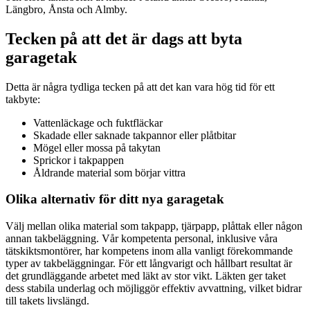
Längbro, Ånsta och Almby.
Tecken på att det är dags att byta
garagetak
Detta är några tydliga tecken på att det kan vara hög tid för ett
takbyte:
Vattenläckage och fuktfläckar
Skadade eller saknade takpannor eller plåtbitar
Mögel eller mossa på takytan
Sprickor i takpappen
Åldrande material som börjar vittra
Olika alternativ för ditt nya garagetak
Välj mellan olika material som takpapp, tjärpapp, plåttak eller någon
annan takbeläggning. Vår kompetenta personal, inklusive våra
tätskiktsmontörer, har kompetens inom alla vanligt förekommande
typer av takbeläggningar. För ett långvarigt och hållbart resultat är
det grundläggande arbetet med läkt av stor vikt. Läkten ger taket
dess stabila underlag och möjliggör effektiv avvattning, vilket bidrar
till takets livslängd.