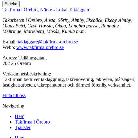
Skicka
Takfirma i Örebro, Närke - Lokal Takläggare
Takarbeten i Örebro, Ånsta, Sörby, Almby, Skebäck, Ekeby-Almby,
Olaus Petri, Gryt, Hovsta, Ökna, Längbro parish, Runnaby,
Mellringe, Marieberg, Mosås, Kumla m.m.
E-mail:
taklaggare@takfirma-orebro.se
Webb:
www.takfirma-orebro.se
Adress: Tullängsgatan,
702 25 Örebro
Verksamhetsbeskrivning:
Takfirman bedriver takläggning, takrenovering, takbyten, plåtslageri,
fastighetsarbeten, takreparationer och därmed förenlig verksamhet.
Hitta till oss
Navigering
Hem
Takfirma i Örebro
Tjänster
Hem