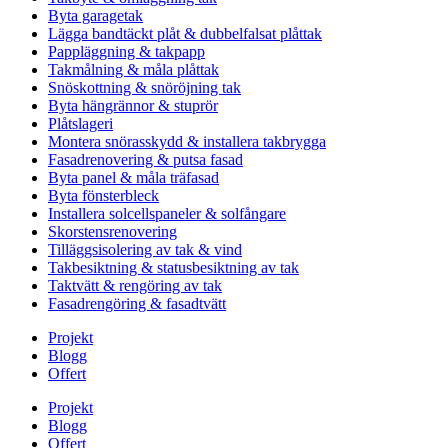
Byta garagetak
Lägga bandtäckt plåt & dubbelfalsat plåttak
Pappläggning & takpapp
Takmålning & måla plåttak
Snöskottning & snöröjning tak
Byta hängrännor & stuprör
Plåtslageri
Montera snörasskydd & installera takbrygga
Fasadrenovering & putsa fasad
Byta panel & måla träfasad
Byta fönsterbleck
Installera solcellspaneler & solfångare
Skorstensrenovering
Tilläggsisolering av tak & vind
Takbesiktning & statusbesiktning av tak
Taktvätt & rengöring av tak
Fasadrengöring & fasadtvätt
Projekt
Blogg
Offert
Projekt
Blogg
Offert