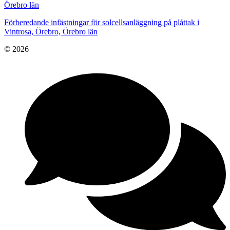
Örebro län
Förberedande infästningar för solcellsanläggning på plåttak i
Vintrosa, Örebro, Örebro län
© 2026