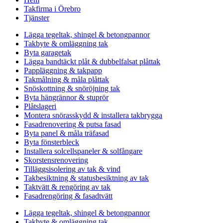
Takfirma i Örebro
Tjänster
Lägga tegeltak, shingel & betongpannor
Takbyte & omläggning tak
Byta garagetak
Lägga bandtäckt plåt & dubbelfalsat plåttak
Pappläggning & takpapp
Takmålning & måla plåttak
Snöskottning & snöröjning tak
Byta hängrännor & stuprör
Plåtslageri
Montera snörasskydd & installera takbrygga
Fasadrenovering & putsa fasad
Byta panel & måla träfasad
Byta fönsterbleck
Installera solcellspaneler & solfångare
Skorstensrenovering
Tilläggsisolering av tak & vind
Takbesiktning & statusbesiktning av tak
Taktvätt & rengöring av tak
Fasadrengöring & fasadtvätt
Lägga tegeltak, shingel & betongpannor
Takbyte & omläggning tak