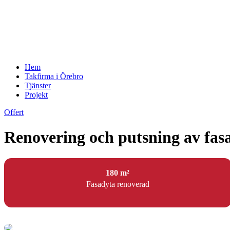
Hem
Takfirma i Örebro
Tjänster
Projekt
Offert
Renovering och putsning av fasad
180 m²
Fasadyta renoverad