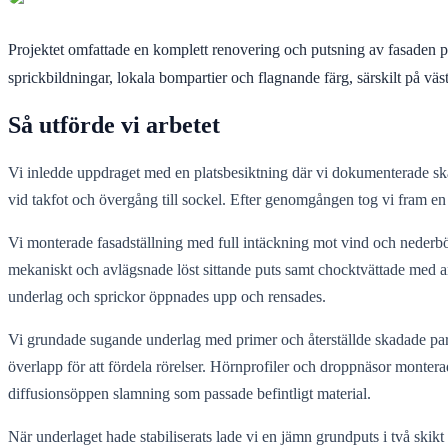
Projektet omfattade en komplett renovering och putsning av fasaden på 
sprickbildningar, lokala bompartier och flagnande färg, särskilt på vä
Så utförde vi arbetet
Vi inledde uppdraget med en platsbesiktning där vi dokumenterade skado
vid takfot och övergång till sockel. Efter genomgången tog vi fram e
Vi monterade fasadställning med full intäckning mot vind och nederbör
mekaniskt och avlägsnade löst sittande puts samt chocktvättade med anp
underlag och sprickor öppnades upp och rensades.
Vi grundade sugande underlag med primer och återställde skadade parti
överlapp för att fördela rörelser. Hörnprofiler och droppnäsor monterad
diffusionsöppen slamning som passade befintligt material.
När underlaget hade stabiliserats lade vi en jämn grundputs i två skikt m