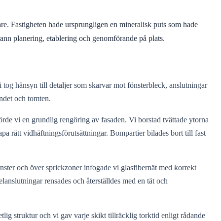
llare. Fastigheten hade ursprungligen en mineralisk puts som hade
grann planering, etablering och genomförande på plats.
 tog hänsyn till detaljer som skarvar mot fönsterbleck, anslutningar
endet och tomten.
örde vi en grundlig rengöring av fasaden. Vi borstad tvättade ytorna
 rätt vidhäftningsförutsättningar. Bompartier bilades bort till fast
nster och över sprickzoner infogade vi glasfibernät med korrekt
kelanslutningar rensades och återställdes med en tät och
lig struktur och vi gav varje skikt tillräcklig torktid enligt rådande