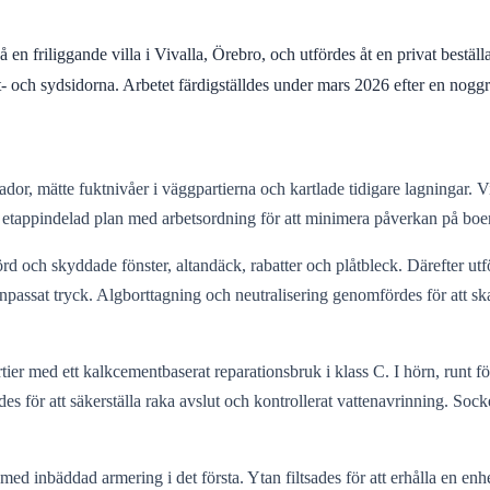
en friliggande villa i Vivalla, Örebro, och utfördes åt en privat bestä
st- och sydsidorna. Arbetet färdigställdes under mars 2026 efter en nog
r, mätte fuktnivåer i väggpartierna och kartlade tidigare lagningar. Vi
n etappindelad plan med arbetsordning för att minimera påverkan på bo
d och skyddade fönster, altandäck, rabatter och plåtbleck. Därefter utf
assat tryck. Algborttagning och neutralisering genomfördes för att skapa
er med ett kalkcementbaserat reparationsbruk i klass C. I hörn, runt fö
es för att säkerställa raka avslut och kontrollerat vattenavrinning. Soc
ed inbäddad armering i det första. Ytan filtsades för att erhålla en enhet