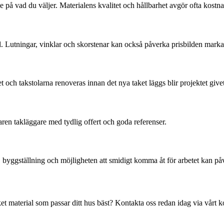
nde på vad du väljer. Materialens kvalitet och hållbarhet avgör ofta kostn
l. Lutningar, vinklar och skorstenar kan också påverka prisbilden marka
et och takstolarna renoveras innan det nya taket läggs blir projektet give
faren takläggare med tydlig offert och goda referenser.
, byggställning och möjligheten att smidigt komma åt för arbetet kan påv
 material som passar ditt hus bäst? Kontakta oss redan idag via vårt kon