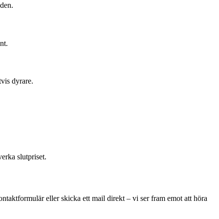
aden.
nt.
tvis dyrare.
erka slutpriset.
taktformulär eller skicka ett mail direkt – vi ser fram emot att höra