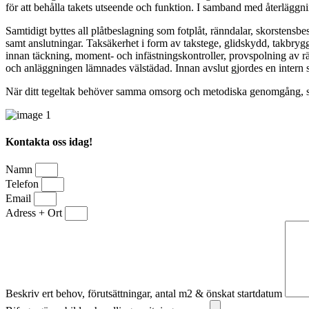
för att behålla takets utseende och funktion. I samband med återläggni
Samtidigt byttes all plåtbeslagning som fotplåt, ränndalar, skorstensbe
samt anslutningar. Taksäkerhet i form av takstege, glidskydd, takbryg
innan täckning, moment- och infästningskontroller, provspolning av rä
och anläggningen lämnades välstädad. Innan avslut gjordes en intern slu
När ditt tegeltak behöver samma omsorg och metodiska genomgång, ski
Kontakta oss idag!
Namn
Telefon
Email
Adress + Ort
Beskriv ert behov, förutsättningar, antal m2 & önskat startdatum