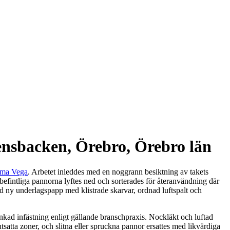
ensbacken, Örebro, Örebro län
rma Vega
. Arbetet inleddes med en noggrann besiktning av takets
befintliga pannorna lyftes ned och sorterades för återanvändning där
med ny underlagspapp med klistrade skarvar, ordnad luftspalt och
kad infästning enligt gällande branschpraxis. Nockläkt och luftad
 utsatta zoner, och slitna eller spruckna pannor ersattes med likvärdiga