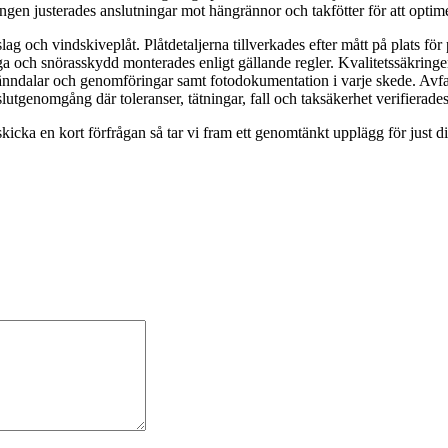
ngen justerades anslutningar mot hängrännor och takfötter för att optim
slag och vindskiveplåt. Plåtdetaljerna tillverkades efter mått på plats 
ga och snörasskydd monterades enligt gällande regler. Kvalitetssäkring
nndalar och genomföringar samt fotodokumentation i varje skede. Avfall 
tgenomgång där toleranser, tätningar, fall och taksäkerhet verifierades,
cka en kort förfrågan så tar vi fram ett genomtänkt upplägg för just d