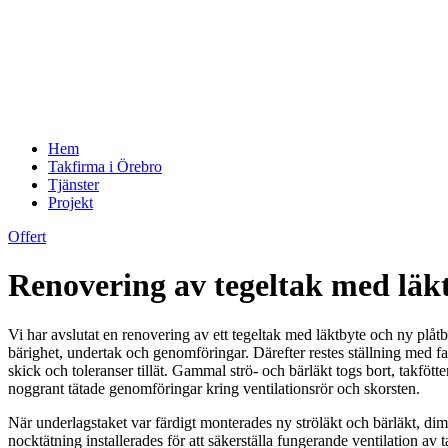
Hem
Takfirma i Örebro
Tjänster
Projekt
Offert
Renovering av tegeltak med läk
Vi har avslutat en renovering av ett tegeltak med läktbyte och ny pl
bärighet, undertak och genomföringar. Därefter restes ställning med f
skick och toleranser tillät. Gammal strö- och bärläkt togs bort, takföt
noggrant tätade genomföringar kring ventilationsrör och skorsten.
När underlagstaket var färdigt monterades ny ströläkt och bärläkt, d
nocktätning installerades för att säkerställa fungerande ventilation av 