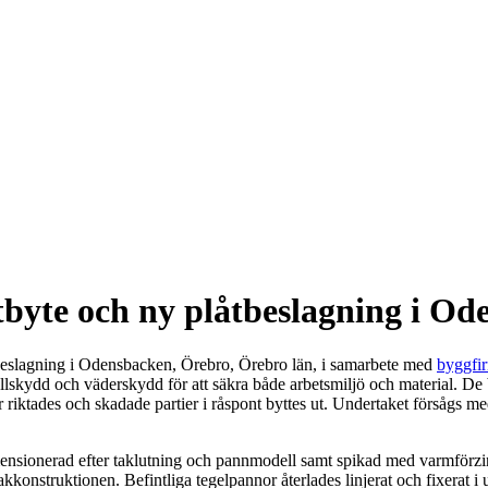
tbyte och ny plåtbeslagning i Od
åtbeslagning i Odensbacken, Örebro, Örebro län, i samarbete med
byggfi
allskydd och väderskydd för att säkra både arbetsmiljö och material. De 
ter riktades och skadade partier i råspont byttes ut. Undertaket försågs 
imensionerad efter taklutning och pannmodell samt spikad med varmförzin
takkonstruktionen. Befintliga tegelpannor återlades linjerat och fixerat i