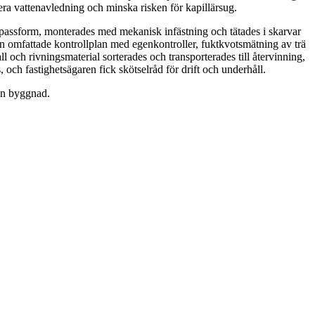
era vattenavledning och minska risken för kapillärsug.
för passform, monterades med mekanisk infästning och tätades i skarvar
en omfattade kontrollplan med egenkontroller, fuktkvotsmätning av trä
och rivningsmaterial sorterades och transporterades till återvinning,
 och fastighetsägaren fick skötselråd för drift och underhåll.
in byggnad.