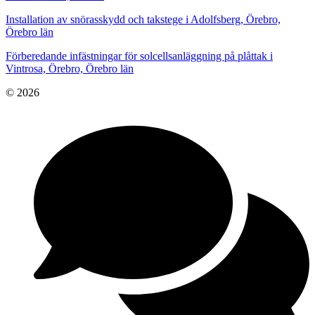
Installation av snörasskydd och takstege i Adolfsberg, Örebro,
Örebro län
Förberedande infästningar för solcellsanläggning på plåttak i
Vintrosa, Örebro, Örebro län
© 2026