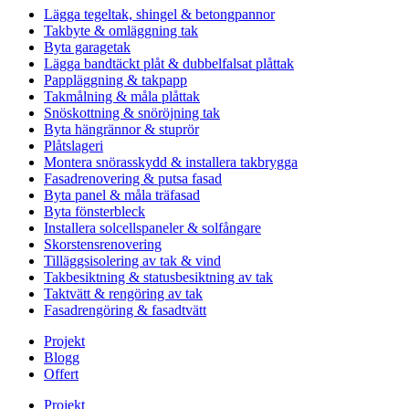
Lägga tegeltak, shingel & betongpannor
Takbyte & omläggning tak
Byta garagetak
Lägga bandtäckt plåt & dubbelfalsat plåttak
Pappläggning & takpapp
Takmålning & måla plåttak
Snöskottning & snöröjning tak
Byta hängrännor & stuprör
Plåtslageri
Montera snörasskydd & installera takbrygga
Fasadrenovering & putsa fasad
Byta panel & måla träfasad
Byta fönsterbleck
Installera solcellspaneler & solfångare
Skorstensrenovering
Tilläggsisolering av tak & vind
Takbesiktning & statusbesiktning av tak
Taktvätt & rengöring av tak
Fasadrengöring & fasadtvätt
Projekt
Blogg
Offert
Projekt