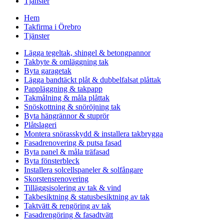
Tjänster
Hem
Takfirma i Örebro
Tjänster
Lägga tegeltak, shingel & betongpannor
Takbyte & omläggning tak
Byta garagetak
Lägga bandtäckt plåt & dubbelfalsat plåttak
Pappläggning & takpapp
Takmålning & måla plåttak
Snöskottning & snöröjning tak
Byta hängrännor & stuprör
Plåtslageri
Montera snörasskydd & installera takbrygga
Fasadrenovering & putsa fasad
Byta panel & måla träfasad
Byta fönsterbleck
Installera solcellspaneler & solfångare
Skorstensrenovering
Tilläggsisolering av tak & vind
Takbesiktning & statusbesiktning av tak
Taktvätt & rengöring av tak
Fasadrengöring & fasadtvätt