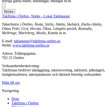
Bifoga gärna bilder, handlingar, ritningar m.m.
Skicka
Takfirma i Örebro, Närke - Lokal Takläggare
Takarbeten i Örebro, Ånsta, Sörby, Almby, Skebäck, Ekeby-Almby,
Olaus Petri, Gryt, Hovsta, Ökna, Längbro parish, Runnaby,
Mellringe, Marieberg, Mosås, Kumla m.m.
E-mail:
taklaggare@takfirma-orebro.se
Webb:
www.takfirma-orebro.se
Adress: Tullängsgatan,
702 25 Örebro
Verksamhetsbeskrivning:
Takfirman bedriver takläggning, takrenovering, takbyten, plåtslageri,
fastighetsarbeten, takreparationer och därmed förenlig verksamhet.
Hitta till oss
Navigering
Hem
Takfirma i Örebro