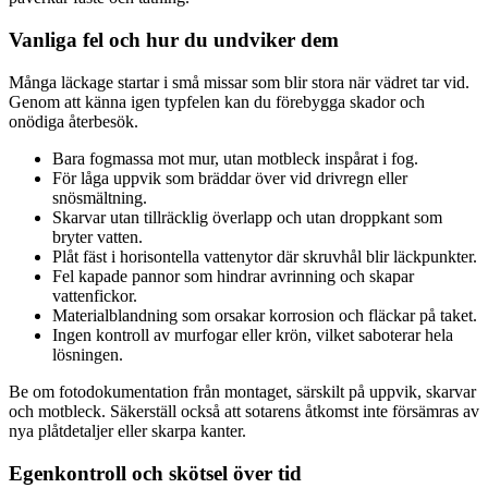
Vanliga fel och hur du undviker dem
Många läckage startar i små missar som blir stora när vädret tar vid.
Genom att känna igen typfelen kan du förebygga skador och
onödiga återbesök.
Bara fogmassa mot mur, utan motbleck inspårat i fog.
För låga uppvik som bräddar över vid drivregn eller
snösmältning.
Skarvar utan tillräcklig överlapp och utan droppkant som
bryter vatten.
Plåt fäst i horisontella vattenytor där skruvhål blir läckpunkter.
Fel kapade pannor som hindrar avrinning och skapar
vattenfickor.
Materialblandning som orsakar korrosion och fläckar på taket.
Ingen kontroll av murfogar eller krön, vilket saboterar hela
lösningen.
Be om fotodokumentation från montaget, särskilt på uppvik, skarvar
och motbleck. Säkerställ också att sotarens åtkomst inte försämras av
nya plåtdetaljer eller skarpa kanter.
Egenkontroll och skötsel över tid