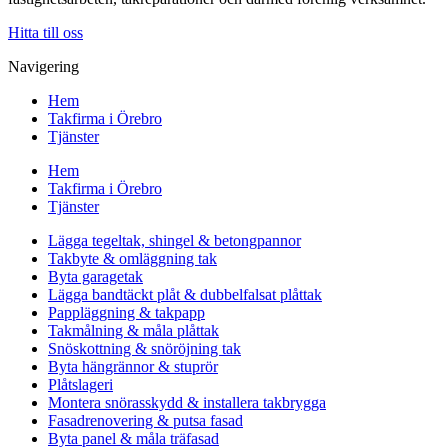
Hitta till oss
Navigering
Hem
Takfirma i Örebro
Tjänster
Hem
Takfirma i Örebro
Tjänster
Lägga tegeltak, shingel & betongpannor
Takbyte & omläggning tak
Byta garagetak
Lägga bandtäckt plåt & dubbelfalsat plåttak
Pappläggning & takpapp
Takmålning & måla plåttak
Snöskottning & snöröjning tak
Byta hängrännor & stuprör
Plåtslageri
Montera snörasskydd & installera takbrygga
Fasadrenovering & putsa fasad
Byta panel & måla träfasad