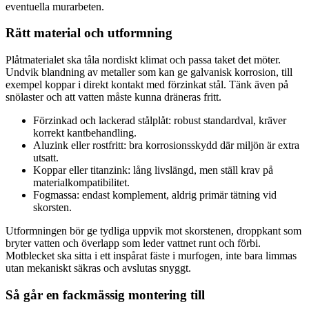
eventuella murarbeten.
Rätt material och utformning
Plåtmaterialet ska tåla nordiskt klimat och passa taket det möter.
Undvik blandning av metaller som kan ge galvanisk korrosion, till
exempel koppar i direkt kontakt med förzinkat stål. Tänk även på
snölaster och att vatten måste kunna dräneras fritt.
Förzinkad och lackerad stålplåt: robust standardval, kräver
korrekt kantbehandling.
Aluzink eller rostfritt: bra korrosionsskydd där miljön är extra
utsatt.
Koppar eller titanzink: lång livslängd, men ställ krav på
materialkompatibilitet.
Fogmassa: endast komplement, aldrig primär tätning vid
skorsten.
Utformningen bör ge tydliga uppvik mot skorstenen, droppkant som
bryter vatten och överlapp som leder vattnet runt och förbi.
Motblecket ska sitta i ett inspårat fäste i murfogen, inte bara limmas
utan mekaniskt säkras och avslutas snyggt.
Så går en fackmässig montering till