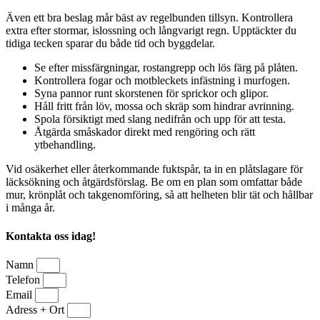
Även ett bra beslag mår bäst av regelbunden tillsyn. Kontrollera
extra efter stormar, islossning och långvarigt regn. Upptäckter du
tidiga tecken sparar du både tid och byggdelar.
Se efter missfärgningar, rostangrepp och lös färg på plåten.
Kontrollera fogar och motbleckets infästning i murfogen.
Syna pannor runt skorstenen för sprickor och glipor.
Håll fritt från löv, mossa och skräp som hindrar avrinning.
Spola försiktigt med slang nedifrån och upp för att testa.
Åtgärda småskador direkt med rengöring och rätt
ytbehandling.
Vid osäkerhet eller återkommande fuktspår, ta in en plåtslagare för
läcksökning och åtgärdsförslag. Be om en plan som omfattar både
mur, krönplåt och takgenomföring, så att helheten blir tät och hållbar
i många år.
Kontakta oss idag!
Namn
Telefon
Email
Adress + Ort