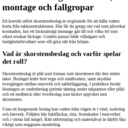
montage och fallgropar
Ett korrekt utfört skorstensbeslag är avgörande för att hålla vatten
borta från takkonstruktionen. Här får du grepp om vad som påverkar
kostnaden, hur ett fackmässigt montage går till och vilka fel som
oftast orsakar läckage. Guiden passar både villaägare och
fastighetsförvaltare som vill göra rätt från början.
Vad är skorstensbeslag och varför spelar
det roll?
Skorstensbeslag är plåt som formas runt skorstenen där den möter
taket. Beslaget leder bort regn och smältvatten, samt skyddar
övergången mellan murverk och takbeläggning. I praktiken består
lösningen av underbeslag (primär tätning under takpannor eller plåt)
och ett motbleck eller överbeslag som täcker uppviket mot
skorstenen.
Utan ett fungerande beslag kan vatten hitta vägen in i vind, isolering
och bärverk. Följden blir fuktfläckar, röta, frostskador i murverket
och i värsta fall mögel. Rätt utformning och materialval är därför lika
viktigt som noggrann montering.