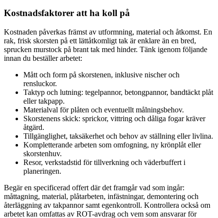
Kostnadsfaktorer att ha koll på
Kostnaden påverkas främst av utformning, material och åtkomst. En
rak, frisk skorsten på ett lättåtkomligt tak är enklare än en bred,
sprucken murstock på brant tak med hinder. Tänk igenom följande
innan du beställer arbetet:
Mått och form på skorstenen, inklusive nischer och
rensluckor.
Taktyp och lutning: tegelpannor, betongpannor, bandtäckt plåt
eller takpapp.
Materialval för plåten och eventuellt målningsbehov.
Skorstenens skick: sprickor, vittring och dåliga fogar kräver
åtgärd.
Tillgänglighet, taksäkerhet och behov av ställning eller livlina.
Kompletterande arbeten som omfogning, ny krönplåt eller
skorstenhuv.
Resor, verkstadstid för tillverkning och väderbuffert i
planeringen.
Begär en specificerad offert där det framgår vad som ingår:
måttagning, material, plåtarbeten, infästningar, demontering och
återläggning av takpannor samt egenkontroll. Kontrollera också om
arbetet kan omfattas av ROT-avdrag och vem som ansvarar för