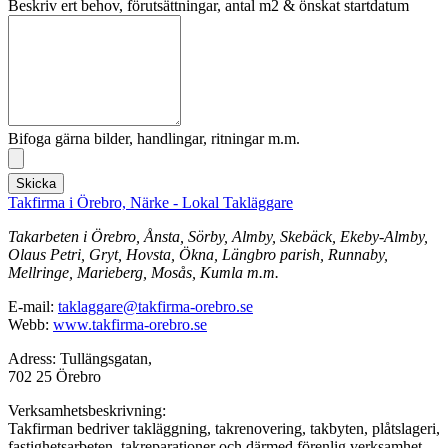
Beskriv ert behov, förutsättningar, antal m2 & önskat startdatum
Bifoga gärna bilder, handlingar, ritningar m.m.
Skicka
Takfirma i Örebro, Närke - Lokal Takläggare
Takarbeten i Örebro, Ånsta, Sörby, Almby, Skebäck, Ekeby-Almby,
Olaus Petri, Gryt, Hovsta, Ökna, Längbro parish, Runnaby,
Mellringe, Marieberg, Mosås, Kumla m.m.
E-mail:
taklaggare@takfirma-orebro.se
Webb:
www.takfirma-orebro.se
Adress: Tullängsgatan,
702 25 Örebro
Verksamhetsbeskrivning:
Takfirman bedriver takläggning, takrenovering, takbyten, plåtslageri,
fastighetsarbeten, takreparationer och därmed förenlig verksamhet.