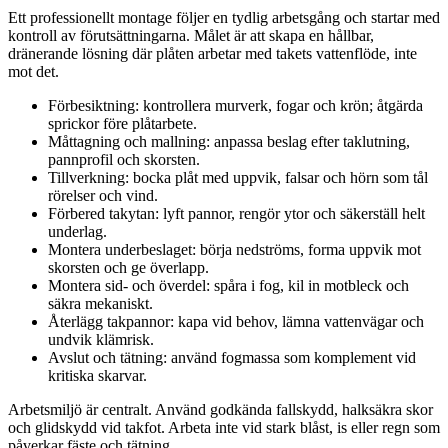
Ett professionellt montage följer en tydlig arbetsgång och startar med
kontroll av förutsättningarna. Målet är att skapa en hållbar,
dränerande lösning där plåten arbetar med takets vattenflöde, inte
mot det.
Förbesiktning: kontrollera murverk, fogar och krön; åtgärda
sprickor före plåtarbete.
Måttagning och mallning: anpassa beslag efter taklutning,
pannprofil och skorsten.
Tillverkning: bocka plåt med uppvik, falsar och hörn som tål
rörelser och vind.
Förbered takytan: lyft pannor, rengör ytor och säkerställ helt
underlag.
Montera underbeslaget: börja nedströms, forma uppvik mot
skorsten och ge överlapp.
Montera sid- och överdel: spåra i fog, kil in motbleck och
säkra mekaniskt.
Återlägg takpannor: kapa vid behov, lämna vattenvägar och
undvik klämrisk.
Avslut och tätning: använd fogmassa som komplement vid
kritiska skarvar.
Arbetsmiljö är centralt. Använd godkända fallskydd, halksäkra skor
och glidskydd vid takfot. Arbeta inte vid stark blåst, is eller regn som
påverkar fäste och tätning.