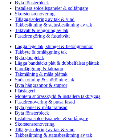
Byta fönsterbleck
Installera solcellspaneler & solfångare
Skorstensrenovering
Tilläggsisolering av tak & vind
Takbesiktning & statusbesiktning av tak
Taktvätt & rengöring av tak
Fasadrengöring & fasadtvätt
Lägga tegeltak, shingel & betongpannor
Takbyte & omläggning tak
Byta garagetak
Lägga bandtäckt plåt & dubbelfalsat plåttak
Pappläggning & takpapp
Takmålning & måla plåttak
Snöskottning & snöröjning tak
Byta hängrännor & stuprör
Plåtslageri
Montera snörasskydd & installera takbrygga
Fasadrenovering & putsa fasad
Byta panel & måla träfasad
Byta fönsterbleck
Installera solcellspaneler & solfångare
Skorstensrenovering
Tilläggsisolering av tak & vind
Takbesiktning & statusbesiktning av tak