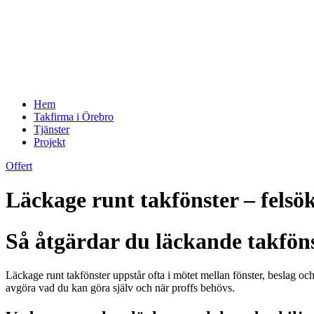
Hem
Takfirma i Örebro
Tjänster
Projekt
Offert
Läckage runt takfönster – felsö
Så åtgärdar du läckande takfönst
Läckage runt takfönster uppstår ofta i mötet mellan fönster, beslag 
avgöra vad du kan göra själv och när proffs behövs.