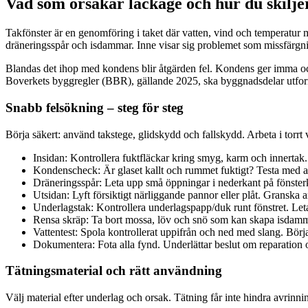
Vad som orsakar läckage och hur du skilje
Takfönster är en genomföring i taket där vatten, vind och temperatur m
dräneringsspår och isdammar. Inne visar sig problemet som missfärgning
Blandas det ihop med kondens blir åtgärden fel. Kondens ger imma och d
Boverkets byggregler (BBR), gällande 2025, ska byggnadsdelar utforma
Snabb felsökning – steg för steg
Börja säkert: använd takstege, glidskydd och fallskydd. Arbeta i torrt v
Insidan: Kontrollera fuktfläckar kring smyg, karm och innertak.
Kondenscheck: Är glaset kallt och rummet fuktigt? Testa med av
Dräneringsspår: Leta upp små öppningar i nederkant på fönst
Utsidan: Lyft försiktigt närliggande pannor eller plåt. Granska a
Underlagstak: Kontrollera underlagspapp/duk runt fönstret. Let
Rensa skräp: Ta bort mossa, löv och snö som kan skapa isdamma
Vattentest: Spola kontrollerat uppifrån och ned med slang. Börja
Dokumentera: Fota alla fynd. Underlättar beslut om reparation
Tätningsmaterial och rätt användning
Välj material efter underlag och orsak. Tätning får inte hindra avrinning