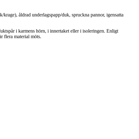
eck/krage), åldrad underlagspapp/duk, spruckna pannor, igensatta
spår i karmens hörn, i innertaket eller i isoleringen. Enligt
 flera material möts.