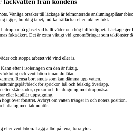
r läckvatten från kondens
öts. Vanliga orsaker till läckage är felmonterade anslutningsplåtar (bl
 i gips, bubblig tapet, mörka träfläckar eller lukt av fukt.
roppar på glaset vid kallt väder och hög luftfuktighet. Läckage ger fukt
s fuktsäkert. Det är extra viktigt vid genomföringar som takfönster där
äder och stoppa arbetet vid vind eller is.
 Känn efter i isoleringen om den är fuktig.
fuktning och ventilation innan du tätar.
erkarmen. Rensa bort smuts som kan dämma upp vatten.
nslutningsplåt/bleck för sprickor, hål och felaktig överlapp.
a efter skärskador, rynkor och fel dragning mot droppnäsa.
r eller kapillär uppsugning.
 högt över fönstret. Avbryt om vatten tränger in och notera position.
 och dialog med takmontör.
 eller ventilation. Lägg alltid på rena, torra ytor.