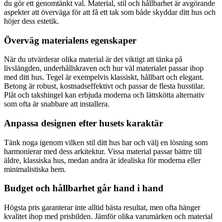
du gör ett genomtänkt val. Material, stil och hållbarhet är avgörande
aspekter att överväga för att få ett tak som både skyddar ditt hus och
höjer dess estetik.
Överväg materialens egenskaper
När du utvärderar olika material är det viktigt att tänka på
livslängden, underhållskraven och hur väl materialet passar ihop
med ditt hus. Tegel är exempelvis klassiskt, hållbart och elegant.
Betong är robust, kostnadseffektivt och passar de flesta husstilar.
Plåt och takshingel kan erbjuda moderna och lättskötta alternativ
som ofta är snabbare att installera.
Anpassa designen efter husets karaktär
Tänk noga igenom vilken stil ditt hus har och välj en lösning som
harmonierar med dess arkitektur. Vissa material passar bättre till
äldre, klassiska hus, medan andra är idealiska för moderna eller
minimalistiska hem.
Budget och hållbarhet går hand i hand
Högsta pris garanterar inte alltid bästa resultat, men ofta hänger
kvalitet ihop med prisbilden. Jämför olika varumärken och material