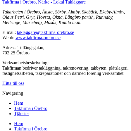
Takfirma i Örebro, Närke - Lokal Takläggare
Takarbeten i Örebro, Ånsta, Sörby, Almby, Skebäck, Ekeby-Almby,
Olaus Petri, Gryt, Hovsta, Ökna, Längbro parish, Runnaby,
Mellringe, Marieberg, Mosås, Kumla m.m.
E-mail:
taklaggare@takfirma-orebro.se
Webb:
www.takfirma-orebro.se
Adress: Tullängsgatan,
702 25 Örebro
Verksamhetsbeskrivning:
Takfirman bedriver takläggning, takrenovering, takbyten, plåtslageri,
fastighetsarbeten, takreparationer och därmed förenlig verksamhet.
Hitta till oss
Navigering
Hem
Takfirma i Örebro
Tjänster
Hem
Takfirma i Örebro