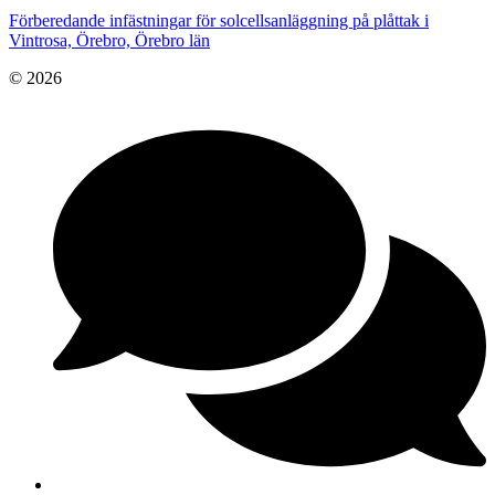
Förberedande infästningar för solcellsanläggning på plåttak i
Vintrosa, Örebro, Örebro län
© 2026