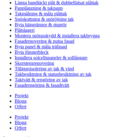
Lägga bandtäckt plåt & dubbelfalsat plåttak
Pappläggning & takpapp
Takmålning & måla plåttak
Snöskottning & snöröjning tak
Byta hängrännor & stuprör
Plåtslageri
Montera snörasskydd & installera takbrygga
Fasadrenovering & putsa fasad
Byta panel & måla träfasad
Byta fönsterbleck
Installera solcellspaneler & solfångare
Skorstensrenovering
Tilläggsisolering av tak & vind
Takbesiktning & statusbesiktning av tak
Taktvätt & rengöring av tak
Fasadrengöring & fasadtvätt
Projekt
Blogg
Offert
Projekt
Blogg
Offert