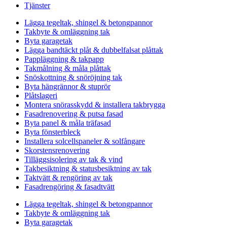
Tjänster
Lägga tegeltak, shingel & betongpannor
Takbyte & omläggning tak
Byta garagetak
Lägga bandtäckt plåt & dubbelfalsat plåttak
Pappläggning & takpapp
Takmålning & måla plåttak
Snöskottning & snöröjning tak
Byta hängrännor & stuprör
Plåtslageri
Montera snörasskydd & installera takbrygga
Fasadrenovering & putsa fasad
Byta panel & måla träfasad
Byta fönsterbleck
Installera solcellspaneler & solfångare
Skorstensrenovering
Tilläggsisolering av tak & vind
Takbesiktning & statusbesiktning av tak
Taktvätt & rengöring av tak
Fasadrengöring & fasadtvätt
Lägga tegeltak, shingel & betongpannor
Takbyte & omläggning tak
Byta garagetak